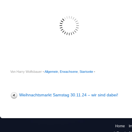
Von Harry Wolfsbauer •
Allgemein
,
Erwachsene
,
Startseite
•
Weihnachtsmarkt Samstag 30.11.24 – wir sind dabei!
Home
I