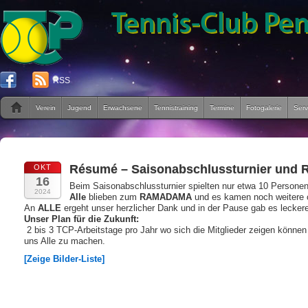
RSS
Verein
Jugend
Erwachsene
Tennistraining
Termine
Fotogalerie
Serv
Ré­su­mé – Saisonabschlussturnier un
OKT
16
Beim Saisonabschlussturnier spielten nur etwa 10 Personen T
2024
Alle
blieben zum
RAMADAMA
und es kamen noch weitere c
An
ALLE
ergeht unser herzlicher Dank und in der Pause gab es lecker
Unser Plan für die Zukunft:
2 bis 3 TCP-Arbeitstage pro Jahr wo sich die Mitglieder zeigen könn
uns Alle zu machen.
[Zeige Bilder-Liste]