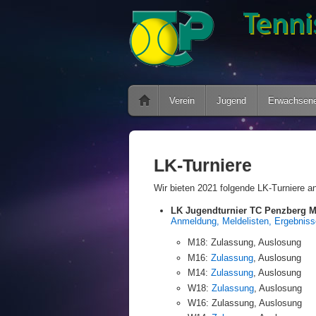
Verein
Jugend
Erwachsen
LK-Turniere
Wir bieten 2021 folgende LK-Turniere a
LK Jugendturnier TC Penzberg M
Anmeldung, Meldelisten, Ergebniss
M18: Zulassung, Auslosung
M16:
Zulassung
, Auslosung
M14:
Zulassung
, Auslosung
W18:
Zulassung
, Auslosung
W16: Zulassung, Auslosung