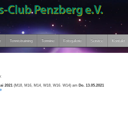
e
Tennistraining
Termine
Fotogalerie
Service
Kontakt
n:
ai 2021
(M18, M16, M14, W18, W16. W14) am
Do. 13.05.2021
e