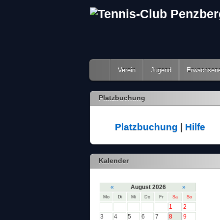
Verein
Jugend
Erwachsen
Platzbuchung
Platzbuchung
|
Hilfe
Kalender
«
August 2026
»
Mo
Di
Mi
Do
Fr
Sa
So
1
2
3
4
5
6
7
8
9