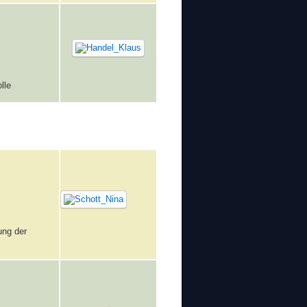
lle
ung der