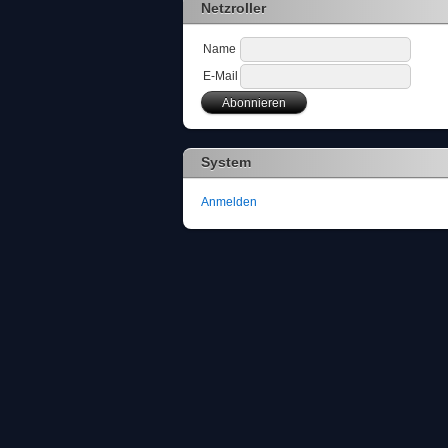
Netzroller
Name
E-Mail
System
Anmelden