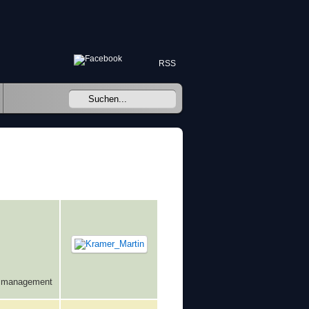
RSS
insmanagement