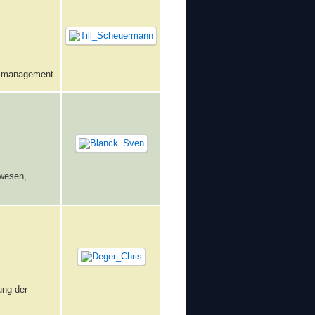
insmanagement
zwesen,
ung der