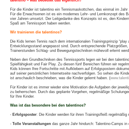
talentino – was bedeutet das eigentlich?
Für die Kinder ist talentino ein Tennismaskottchen, das einmal im Ja
Für die Erwachsenen ist es ein modernes Lehr- und Lernkonzept des Ba
vier Jahren umsetzt. Der Leitgedanke des Konzepts ist es, den Kindern
Spaß am Tennissport haben werden.
Wir trainieren die talentinos?
Die Kids lernen Tennis nach dem internationalen Trainingsprinzip “play a
Entwicklungsstand angepasst sind. Durch entsprechende Platzgrößen, B
Trainerstunden Schlag- und Bewegungstechniken mühevoll erlernt wer
Neben den Grundtechniken des Tennissports legen wir bei den talentin
Spielfähigkeit und Fair Play. Zu diesen fünf Bereichen führen wir regel
Kids können Ihre Fortschritte mit Aufklebern auf Erfolgspostern dokum
auf seiner persönlichen Internetseite nachverfolgen. So sehen die Kinde
ist anschaulich beschrieben, was die Kinder gelernt haben. (
www.talent
Für Kinder ist es immer wieder eine Motivation die Aufgaben der jeweil
zu beherrschen. Durch das geplante Vorgehen, regelmäßige Schulungen 
für Ihre Kinder.
Was ist das besondere bei den talentinos?
-
Erfolgsposter
: Die Kinder werden für ihren Trainingsfleiß regelmäßig 
-
Tolle Veranstaltungen
das ganze Jahr hindurch: Talentino-Camps in d