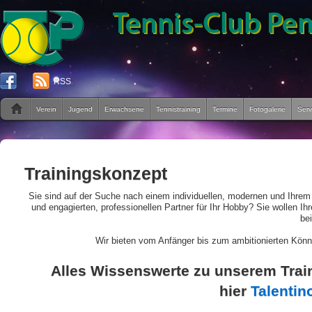
RSS
Verein
Jugend
Erwachsene
Tennistraining
Termine
Fotogalerie
Serv
Trainingskonzept
Sie sind auf der Suche nach einem individuellen, modernen und Ihre
und engagierten, professionellen Partner für Ihr Hobby? Sie wollen Ih
bei
Wir bieten vom Anfänger bis zum ambitionierten Könn
Alles Wissenswerte zu unserem Train
hier
Talentin