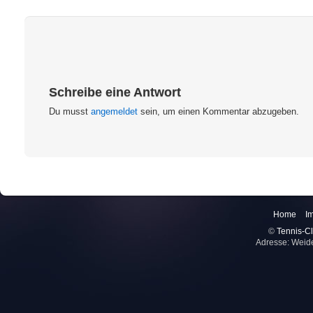
Schreibe eine Antwort
Du musst
angemeldet
sein, um einen Kommentar abzugeben.
Home
I
©
Tennis-Cl
Adresse: Weid