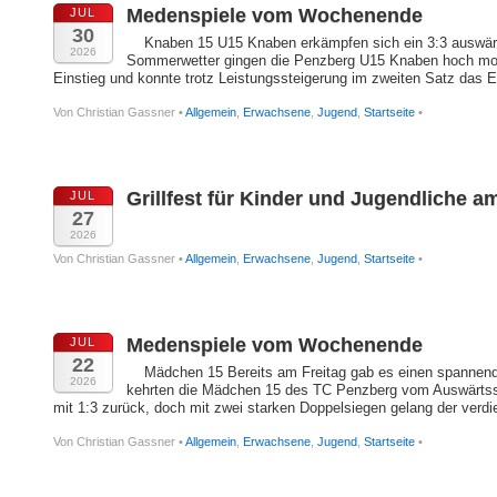
Medenspiele vom Wochenende
JUL
30
Knaben 15 U15 Knaben erkämpfen sich ein 3:3 auswärts
2026
Sommerwetter gingen die Penzberg U15 Knaben hoch motiv
Einstieg und konnte trotz Leistungssteigerung im zweiten Satz das Er
Von Christian Gassner •
Allgemein
,
Erwachsene
,
Jugend
,
Startseite
•
Grillfest für Kinder und Jugendliche am
JUL
27
2026
Von Christian Gassner •
Allgemein
,
Erwachsene
,
Jugend
,
Startseite
•
Medenspiele vom Wochenende
JUL
22
Mädchen 15 Bereits am Freitag gab es einen spannende
2026
kehrten die Mädchen 15 des TC Penzberg vom Auswärtssp
mit 1:3 zurück, doch mit zwei starken Doppelsiegen gelang der verdie
Von Christian Gassner •
Allgemein
,
Erwachsene
,
Jugend
,
Startseite
•