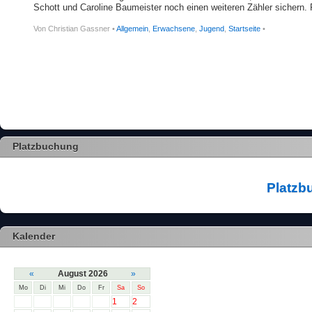
Schott und Caroline Baumeister noch einen weiteren Zähler sichern. 
Von Christian Gassner •
Allgemein
,
Erwachsene
,
Jugend
,
Startseite
•
Platzbuchung
Platzb
Kalender
«
August 2026
»
Mo
Di
Mi
Do
Fr
Sa
So
1
2