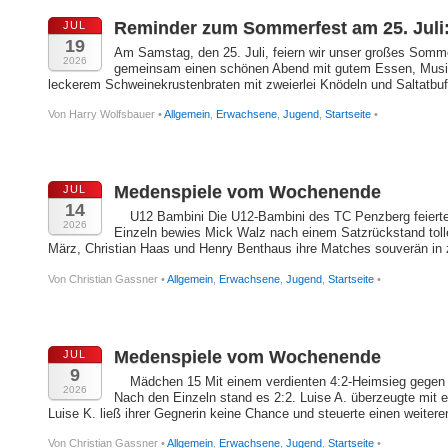
Reminder zum Sommerfest am 25. Juli
JUL
19
Am Samstag, den 25. Juli, feiern wir unser großes Sommer
2026
gemeinsam einen schönen Abend mit gutem Essen, Musik
leckerem Schweinekrustenbraten mit zweierlei Knödeln und Saltatbuffet.
Von Harry Wolfsbauer •
Allgemein
,
Erwachsene
,
Jugend
,
Startseite
•
Medenspiele vom Wochenende
JUL
14
U12 Bambini Die U12-Bambini des TC Penzberg feierten 
2026
Einzeln bewies Mick Walz nach einem Satzrückstand tol
März, Christian Haas und Henry Benthaus ihre Matches souverän in z
Von Christian Gassner •
Allgemein
,
Erwachsene
,
Jugend
,
Startseite
•
Medenspiele vom Wochenende
JUL
9
Mädchen 15 Mit einem verdienten 4:2-Heimsieg gegen de
2026
Nach den Einzeln stand es 2:2. Luise A. überzeugte mit 
Luise K. ließ ihrer Gegnerin keine Chance und steuerte einen weiteren 
Von Christian Gassner •
Allgemein
,
Erwachsene
,
Jugend
,
Startseite
•