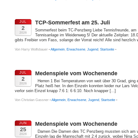
TCP-Sommerfest am 25. Juli
JUL
2
Sommerfest beim TC-Penzberg Liebe Tennisfreunde, am S
2026
Tennisanlage im Weidenweg 5! Der aktuelle Zeitplan: 18
gibts Freibier vom Fass, solange der Vorrat reicht! Alle sind herzlich 
Von Harry Wolfsbauer •
Allgemein
,
Erwachsene
,
Jugend
,
Startseite
•
Medenspiele vom Wochenende
JUL
2
Herren 1 Bei Temperaturen von weit über 30 Grad, ging 
2026
Platz heiß her. In den Einzeln konnten leider nur Lars Ve
verlor sein Einzel knapp 7:6 1: 6 6:10. Noch knapper [...]
Von Christian Gassner •
Allgemein
,
Erwachsene
,
Jugend
,
Startseite
•
Medenspiele vom Wochenende
JUN
25
Damen Die Damen des TC Penzberg mussten sich am ver
2026
Einzeln lag die Mannschaft mit 2:4 zurück, wobei Nina S