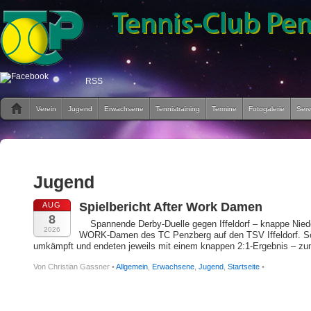
RSS
Verein
Jugend
Erwachsene
Tennistraining
Termine
Fotogalerie
Serv
Jugend
Spielbericht After Work Damen
AUG
8
Spannende Derby-Duelle gegen Iffeldorf – knappe Niede
2026
WORK-Damen des TC Penzberg auf den TSV Iffeldorf. Sow
umkämpft und endeten jeweils mit einem knappen 2:1-Ergebnis – zunä
Von Christian Gassner •
Allgemein
,
Erwachsene
,
Jugend
,
Startseite
•