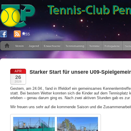
RSS
Verein
Jugend
Erwachsene
Tennistraining
Termine
Fotogalerie
Serv
Starker Start für unsere U09-Spielgemei
APR
26
2026
Gestern, am 24.04., fand in Iffeldorf ein gemeinsames Kennenlerntre
statt. Bei bestem Wetter konnten sich die Kinder auf dem Tennisplat
erleben – genau darum ging es. Nach zwei aktiven Stunden gab es zur
Wir freuen uns sehr auf die kommende Saison und die Zusammenarbeit 