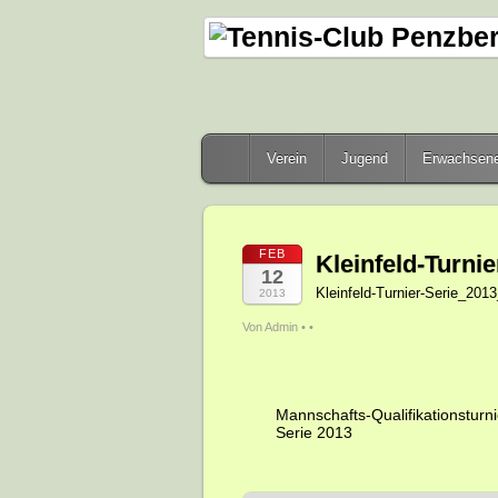
Verein
Jugend
Erwachsen
FEB
Kleinfeld-Turn
12
Kleinfeld-Turnier-Serie_20
2013
Von Admin •
•
Mannschafts-Qualifikationsturn
Serie 2013