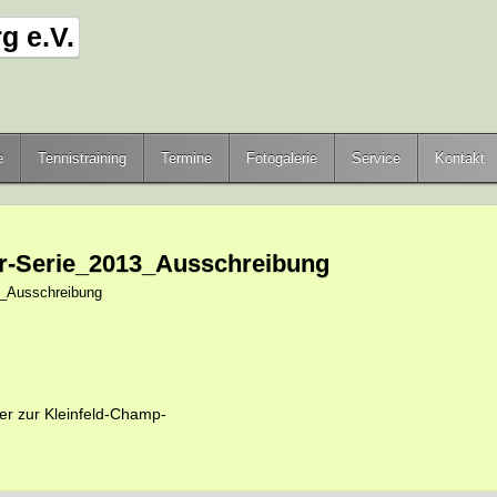
e
Tennistraining
Termine
Fotogalerie
Service
Kontakt
ier-Serie_2013_Ausschreibung
13_Ausschreibung
ier zur Kleinfeld-Champ-