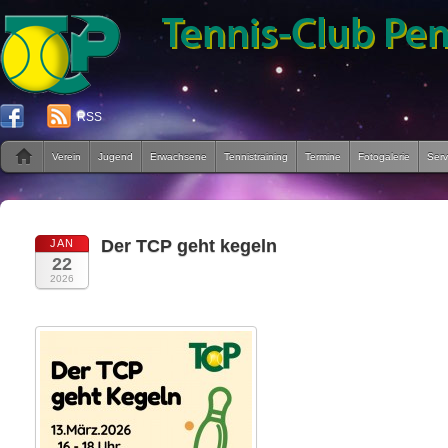
RSS
Verein
Jugend
Erwachsene
Tennistraining
Termine
Fotogalerie
Serv
Der TCP geht kegeln
JAN
22
2026