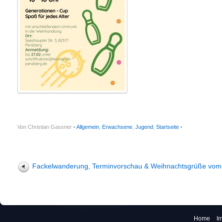
Von Christian Gassner •
Allgemein
,
Erwachsene
,
Jugend
,
Startseite
•
Fackelwanderung, Terminvorschau & Weihnachtsgrüße vo
Home
I