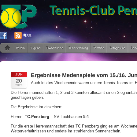
RSS
Verein
Jugend
Erwachsene
Tennistraining
Termine
Fotogalerie
Serv
Ergebnisse Medenspiele vom 15./16. Jun
JUN
20
Auch letztes Wochenende waren unsere Tennis-Teams im E
2024
Die Herrenmannschaften 1, 2 und 3 konnten allesamt einen Sieg einfah
geschlagen geben.
Die Ergebnisse im einzelnen:
Herren:
TC-Penzberg
– SV Lochhausen
5:4
Für die erste Herrenmannschaft des TC Penzberg ging es am Wochene
Wetterverhältnissen und endete im strahlenden Sonnenschein.