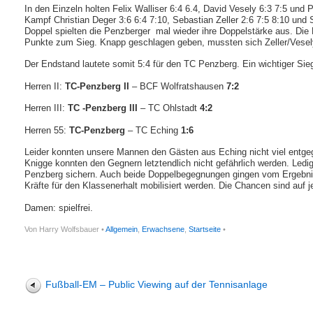
In den Einzeln holten Felix Walliser 6:4 6.4, David Vesely 6:3 7:5 u
Kampf Christian Deger 3:6 6:4 7:10, Sebastian Zeller 2:6 7:5 8:10 und
Doppel spielten die Penzberger mal wieder ihre Doppelstärke aus. Die
Punkte zum Sieg. Knapp geschlagen geben, mussten sich Zeller/Vesel
Der Endstand lautete somit 5:4 für den TC Penzberg. Ein wichtiger Sieg
Herren II:
TC-Penzberg II
– BCF Wolfratshausen
7:2
Herren III:
TC -Penzberg III
– TC Ohlstadt
4:2
Herren 55:
TC-Penzberg
– TC Eching
1:6
Leider konnten unsere Mannen den Gästen aus Eching nicht viel entge
Knigge konnten den Gegnern letztendlich nicht gefährlich werden. Ledi
Penzberg sichern. Auch beide Doppelbegegnungen gingen vom Ergebnis
Kräfte für den Klassenerhalt mobilisiert werden. Die Chancen sind auf j
Damen: spielfrei.
Von Harry Wolfsbauer •
Allgemein
,
Erwachsene
,
Startseite
•
Fußball-EM – Public Viewing auf der Tennisanlage