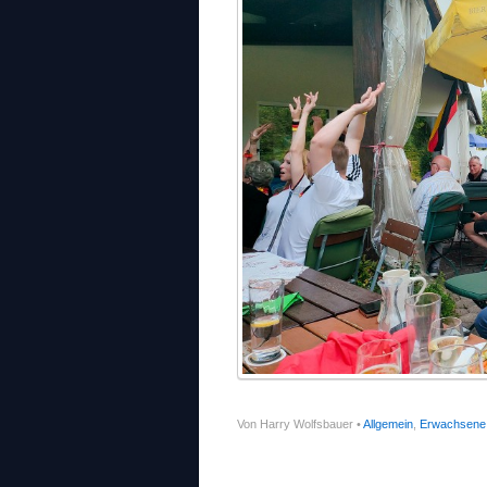
Von Harry Wolfsbauer •
Allgemein
,
Erwachsene