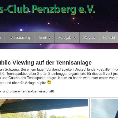
e
Tennistraining
Termine
Fotogalerie
Service
Kontakt
blic Viewing auf der Tennisanlage
 an Schwung. Bei einem lauen Vorabend spielten Deutschlands Fußballer in d
:0. Tennisparkbetreiber Stefan Steinbrugger organisierte für dieses Event jus
rn und Gästen des Tennisparks sorgte. Kaum zu halten war unser erster Vorst
te und über die Anlage hüpfte
ler und unsere Tennis-Gemeinschaft!