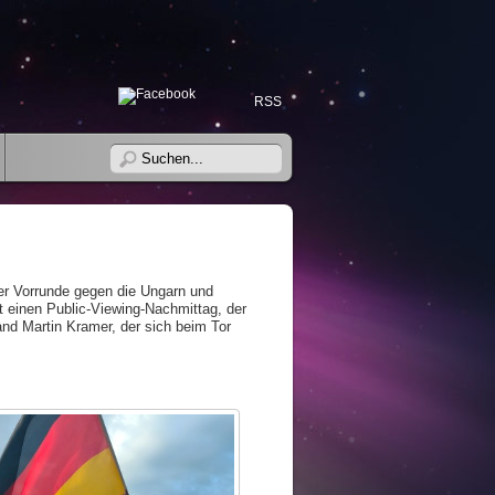
RSS
er Vorrunde gegen die Ungarn und
t einen Public-Viewing-Nachmittag, der
and Martin Kramer, der sich beim Tor