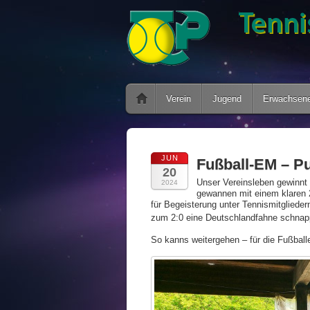
Verein
Jugend
Erwachsen
JUN
Fußball-EM – Pu
20
Unser Vereinsleben gewinnt
2024
gewannen mit einem klaren 2
für Begeisterung unter Tennismitgliede
zum 2:0 eine Deutschlandfahne schnapp
So kanns weitergehen – für die Fußbal