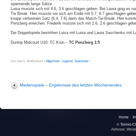
spannende lange Sätze.
Luisa musste sich mit 4:6, 3:6 geschlagen geben. Bei Laura ging es n
Tie Break. Hier musste sie sich am Ende mit 5:7, 6:7 geschlagen geb
knapp verlorenen Satz (6:4, 7:6) dann das Match-Tie-Break. Hier konnt
Penzberg erreichen. Frederik musste sich mit 1:6, 2:6 geschlagen geb
Die Doppelspiele bestritten Luisa mit Luisa und Laura Savchenko mit La
Dunlop Midcourt U10: TC Krün –
TC Penzberg 1:5
Von Harry Wolfsbauer •
Allgemein
,
Jugend
,
Startseite
•
Medenspiele – Ergebnisse des letzten Wochenendes
Home
I
©
Tennis-Cl
Adresse: Weid