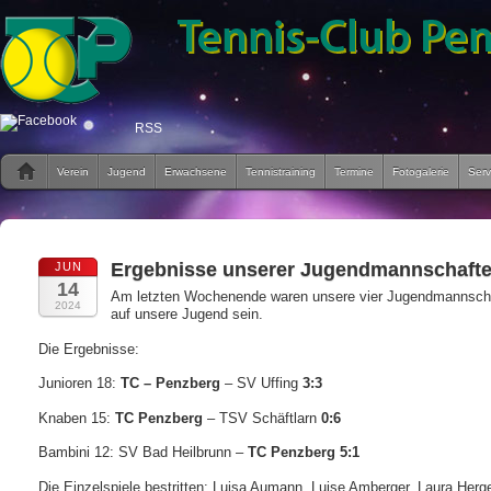
RSS
Verein
Jugend
Erwachsene
Tennistraining
Termine
Fotogalerie
Serv
Ergebnisse unserer Jugendmannschaft
JUN
14
Am letzten Wochenende waren unsere vier Jugendmannschafte
2024
auf unsere Jugend sein.
Die Ergebnisse:
Junioren 18:
TC – Penzberg
– SV Uffing
3:3
Knaben 15:
TC Penzberg
– TSV Schäftlarn
0:6
Bambini 12: SV Bad Heilbrunn –
TC Penzberg 5:1
Die Einzelspiele bestritten: Luisa Aumann, Luise Amberger, Laura Herg