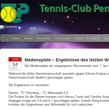
RSS
Verein
Jugend
Erwachsene
Tennistraining
Termine
Fotogalerie
Serv
Medenspiele – Ergebnisse des letzten 
JUN
14
Die Medenspiele am vergangenen Wochenende vom 7. bis 9.
2024
Während die Dritte Herrenmannschaft auswärts gegen Eibsee Grainau
Herrenmannschaft deutlich geschlagen geben.
Die Ergebnisse im einzelnen:
Damen: TC Penzberg – TC Mittenwald 2:4
Die Punkte für die Damen konnten sich Alessa Trunk und Caroline Baum
hingegen knapp mit 2:6 und 6:7 geschlagen geben. Karolin Kling konnt
konnten die Gegnerinnen aus Mittenwald für sich verbuchen.