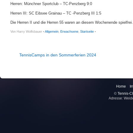
Herren: Münchner Sportclub – TC-Penzberg 9:0
Herren III: SC Eibsee Grainau – TC -Penzberg III 1:5
Die Herren II und die Herren 55 waren an diesem Wochenende spielfrei.
Von Harry Wolfsbauer •
Allgemein
,
Erwachsene
,
Startseite
•
TennisCamps in den Sommerferien 2024
Home
I
©
Tennis-Cl
Adresse: Weid