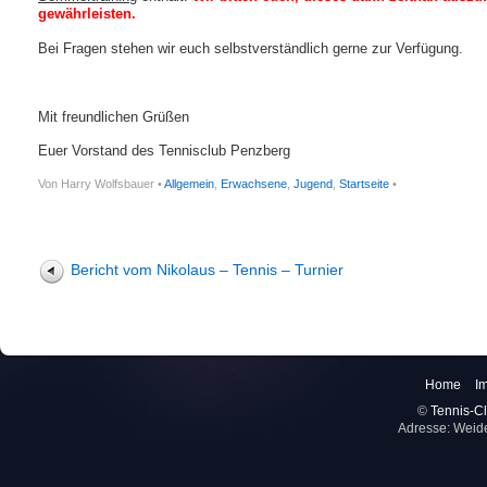
gewährleisten.
Bei Fragen stehen wir euch selbstverständlich gerne zur Verfügung.
Mit freundlichen Grüßen
Euer Vorstand des Tennisclub Penzberg
Von Harry Wolfsbauer •
Allgemein
,
Erwachsene
,
Jugend
,
Startseite
•
Bericht vom Nikolaus – Tennis – Turnier
Home
I
©
Tennis-Cl
Adresse: Weid