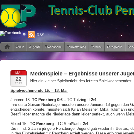
RSS
Verein
Jugend
Erwachsene
Tennistraining
Termine
Fotogalerie
Serv
Medenspiele – Ergebnisse unserer Jug
MAI
22
Hier ein kleiner Spielbericht des letzten Spielwochenendes:
2025
Spielwochenende 16. – 18. Mai
Junoren 18:
TC Penzberg
0:6 –
TC Tutzing II
2:4
Ihre erste Saison-Niederlage mussten unsere Junioren 18 gegen den Ga
entscheiden konnte, mussten sich Kilian Meissner, Mika Hülsmann un
Beer/Hieber machte die Niederlage dann leider perfekt, auch wenn Mei
Mixed 15:
TC Penzberg
- TC Straßlach:
2:4
Die mind. 2 Jahre jüngere Penzberger Jugend gab wieder ihr Bestes, do
in den Einzelspielen für Penzberg erzielt werden. Diese erfolgten jewe