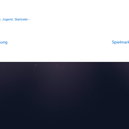
e
,
Jugend
,
Startseite
•
hung
Spielmark