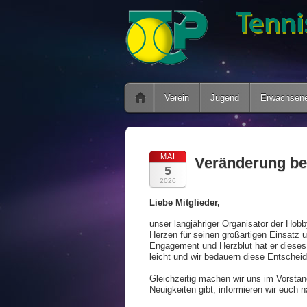
Verein
Jugend
Erwachsen
MAI
Veränderung be
5
2026
Liebe Mitglieder,
unser langjähriger Organisator der Hobb
Herzen für seinen großartigen Einsatz u
Engagement und Herzblut hat er dieses 
leicht und wir bedauern diese Entscheid
Gleichzeitig machen wir uns im Vorstan
Neuigkeiten gibt, informieren wir euch na