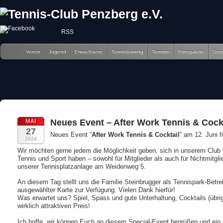
RSS
Verein
Jugend
Erwachsene
Tennistraining
Termine
Fotogalerie
Serv
Neues Event – After Work Tennis & Cock
MAI
27
Neues Event “
After Work Tennis & Cocktail
” am 12. Juni f
2024
Wir möchten gerne jedem die Möglichkeit geben, sich in unserem Club w
Tennis und Sport haben – sowohl für Mitglieder als auch für Nichtmitgl
unserer Tennisplatzanlage am Weidenweg 5.
An diesem Tag stellt uns die Familie Steinbrugger als Tennispark-Betr
ausgewählter Karte zur Verfügung. Vielen Dank hierfür!
Was erwartet uns? Spiel, Spass und gute Unterhaltung, Cocktails (übri
wirklich attraktiven Preis!
Ich hoffe, wir können Euch an diesem Special-Event begrüßen und ein