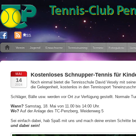
RSS
Verein
Jugend
Erwachsene
Tennistraining
Termine
Fotogalerie
Serv
Kostenloses Schnupper-Tennis für Kind
MAI
14
Noch einmal bietet die Tennisschule David Vesely mit seinem
2024
die Gelegenheit, kostenlos in den Tennissport “hineinzusch
Schläger, Bälle usw. werden vor Ort zur Verfügung gestellt. Normale Tu
Wann?
Samstag, 18. Mai von 11.00 bis 14:00 Uhr.
Wo?
Auf der Anlage des TC-Penzberg, Weidenweg 5
Sei einfach dabei, hab Spaß mit uns und mach deine ersten Schritte bei
und dabei sein!