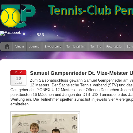
RSS
Verein
Jugend
Erwachsene
Tennistraining
Termine
Fotogalerie
Serv
Samuel Gampenrieder Dt. Vize-Meister 
DEZ
12
Zum Saisonabschluss gewann Samuel Gampenrieder am ve
2022
12 Masters. Der Sächsische Tennis Verband (STV) und das
Gastgeber des YONEX U 12 Masters – der Offenen Deutschen Jugend-Hall
punktbesten 16 Mädchen und Jungen der DTB U12 Turnierserie des Jahre
Wertung ein. Die Teilnehmer spielten zunächst in jeweils vier Vierergr
ermittelten.