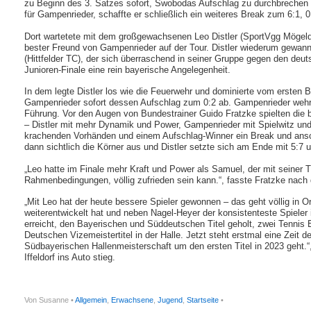
zu Beginn des 3. Satzes sofort, Swobodas Aufschlag zu durchbrechen
für Gampenrieder, schaffte er schließlich ein weiteres Break zum 6:1, 
Dort wartetete mit dem großgewachsenen Leo Distler (SportVgg Mögeld
bester Freund von Gampenrieder auf der Tour. Distler wiederum gewann
(Hittfelder TC), der sich überraschend in seiner Gruppe gegen den de
Junioren-Finale eine rein bayerische Angelegenheit.
In dem legte Distler los wie die Feuerwehr und dominierte vom ersten B
Gampenrieder sofort dessen Aufschlag zum 0:2 ab. Gampenrieder wehrte
Führung. Vor den Augen von Bundestrainer Guido Fratzke spielten die 
– Distler mit mehr Dynamik und Power, Gampenrieder mit Spielwitz und 
krachenden Vorhänden und einem Aufschlag-Winner ein Break und ansc
dann sichtlich die Körner aus und Distler setzte sich am Ende mit 5:7 
„Leo hatte im Finale mehr Kraft und Power als Samuel, der mit seiner T
Rahmenbedingungen, völlig zufrieden sein kann.“, fasste Fratzke nac
„Mit Leo hat der heute bessere Spieler gewonnen – das geht völlig in O
weiterentwickelt hat und neben Nagel-Heyer der konsistenteste Spieler
erreicht, den Bayerischen und Süddeutschen Titel geholt, zwei Tennis
Deutschen Vizemeistertitel in der Halle. Jetzt steht erstmal eine Zeit
Südbayerischen Hallenmeisterschaft um den ersten Titel in 2023 geht.“
Iffeldorf ins Auto stieg.
Von Susanne •
Allgemein
,
Erwachsene
,
Jugend
,
Startseite
•