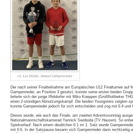
v.li. Leo Distler, Samuel Gampenrieder
Der nach seiner Finalteilnahme am Europäischen U12 Finalturnier auf 
Gampenrieder, an Position 3 gesetzt, konnte seine ersten beiden Grupp
lieferte sich der junge Iffeldorfer mit Miko Koeppen (Großflottbeker TH
einen 2-stündigen Abnutzungskampf. Die beiden Youngsters zeigten s
konnte Gampenrieder jedoch für sich entscheiden und zog mit 6:4 und 6:
Dieses wurde, wie auch das Finale, am zweiten Adventssonntag ausges
Nationalmannschaftskamerad Yannick Swoboda (TV Hausen). So entwic
Spielverlauf: Nach einem deutlichen 6:1 im 1. Satz wurde Gampenrieder
mit 0:6. In der Satzpause besann sich Gampenrieder dann rechtzeitig 