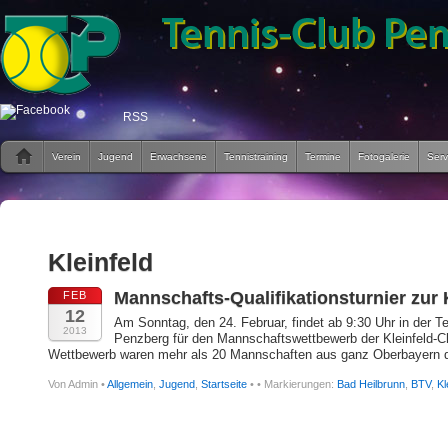
RSS
Verein
Jugend
Erwachsene
Tennistraining
Termine
Fotogalerie
Serv
Kleinfeld
Mannschafts-Qualifikationsturnier zur
FEB
12
Am Sonntag, den 24. Februar, findet ab 9:30 Uhr in der Te
2013
Penzberg für den Mannschaftswettbewerb der Kleinfeld-Ch
Wettbewerb waren mehr als 20 Mannschaften aus ganz Oberbayern dabe
Von Admin •
Allgemein
,
Jugend
,
Startseite
•
• Markierungen:
Bad Heilbrunn
,
BTV
,
Kl